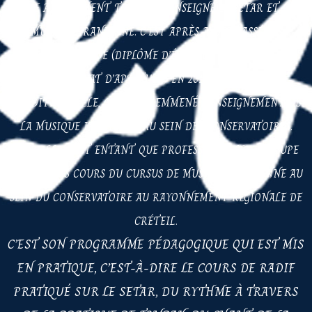
ELLE A ÉGALEMENT TOUJOURS ENSEIGNÉ LE SETAR ET LA
MUSIQUE IRANIENNE. C’EST APRÈS AVOIR PASSÉ SES
CONCOURS DE DE (DIPLÔME D’ÉTAT) EN 2004 ET DE CA
(CERTIFICAT D’APTITUDE) EN 2011 EN MUSIQUE
TRADITIONNELLE, QU’ELLE A EMMENÉ L’ENSEIGNEMENT DE
LA MUSIQUE IRANIENNE AU SEIN DES CONSERVATOIRES.
ACTUELLEMENT ENTANT QUE PROFESSEUR, ELLE S’OCCUPE
DE TOUS LES COURS DU CURSUS DE MUSIQUE IRANIENNE AU
SEIN DU CONSERVATOIRE AU RAYONNEMENT RÉGIONALE DE
CRÉTEIL.
C’EST SON PROGRAMME PÉDAGOGIQUE QUI EST MIS
EN PRATIQUE, C’EST-À-DIRE LE COURS DE RADIF
PRATIQUÉ SUR LE SETAR, DU RYTHME À TRAVERS