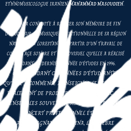
ETHNOMUSICOLOGUE IRANIEN,
MAHAMMAD MASOUDIEH
.
CELA L’A CONDUITE À RÉDIGER SON MÉMOIRE DE FIN
D’ÉTUDE SUR LA MUSIQUE TRADITIONNELLE DE SA RÉGION
NATALE LE « LORESTAN », À PARTIR D’UN TRAVAIL DE
COLLECTAGE SONORE ET AUDIOVISUEL QU’ELLE A RÉALISÉ
PENDANT SA DERNIÈRE ANNÉE D’ÉTUDES EN 1996.
C’EST PENDANT CES ANNÉES D’ÉTUDIANTES
QU’ELLE A COMMENCÉ À ENSEIGNER LE SETAR MAIS
ÉGALEMENT DE PRODUIRE SUR SCÈNE AVEC DES
ENSEMBLES SOUVENT FÉMININ. SON PREMIER
CONCERT PROFESSIONNEL ÉTAIT EN
ACCOMPAGNANT SIMA BINA, LA CÉLÈBRE