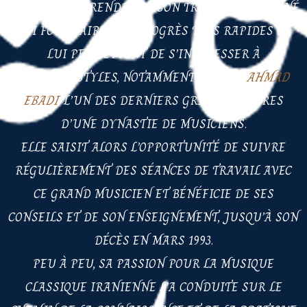
SA SOIF D’APPRENDRE ET SON TRAVAIL PASSIONNÉ
LUI FONT FAIRE DES PROGRÈS TRÈS RAPIDES ET
LUI PERMETTENT DE S’INTÉRESSER À
D’AUTRES STYLES, NOTAMMENT CELUI D
’
AHMAD
EBADI
, L’UN DES DERNIERS GRANDS MAÎTRES
D’UNE DYNASTIE DE MUSICIENS.
ELLE SAISIT ALORS L’OPPORTUNITÉ DE SUIVRE
RÉGULIÈREMENT DES SÉANCES DE TRAVAIL AVEC
CE GRAND MUSICIEN ET BÉNÉFICIE DE SES
CONSEILS ET DE SON ENSEIGNEMENT, JUSQU’À SON
DÉCÈS EN MARS 1993.
PEU À PEU, SA PASSION POUR LA MUSIQUE
CLASSIQUE IRANIENNE L’A CONDUITE SUR LE