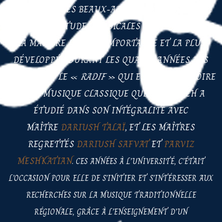
LA FACULTÉ DES BEAUX-ARTS DE TÉHÉRAN POUR
SUIVRE DES ÉTUDES MUSICALES UNIVERSITAIRES.
LA MATIÈRE LA PLUS IMPORTANTE ET LA PLUS
DÉVELOPPÉE DURANT LES QUATRE ANNÉES DES
ÉTUDES EST LE «
RADIF
» QUI EST LE RÉPERTOIRE
DE LA MUSIQUE CLASSIQUE QUE BEHKAMEH A
ÉTUDIÉ DANS SON INTÉGRALITÉ AVEC
MAÎTRE
DARIUSH TALAÏ
, ET LES MAÎTRES
REGRETTÉS
DARIUSH SAFVAT
ET
PARVIZ
MESHKATIAN
.
CES ANNÉES À L’UNIVERSITÉ, C’ÉTAIT
L’OCCASION POUR ELLE DE S’INITIER ET S’INTÉRESSER AUX
RECHERCHES SUR LA MUSIQUE TRADITIONNELLE
RÉGIONALE, GRÂCE À
L’ENSEIGNEMENT D’UN