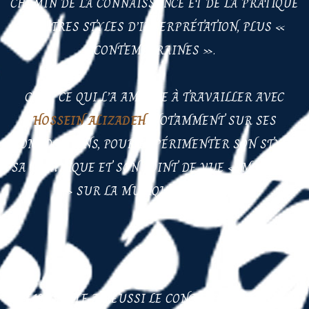
CHEMIN DE LA CONNAISSANCE ET DE LA PRATIQUE
D’AUTRES STYLES D’INTERPRÉTATION, PLUS
«
CONTEMPORAINES ».
C’EST CE QUI L’A AMENÉE À TRAVAILLER AVEC
HOSSEIN ALIZADEH
, NOTAMMENT SUR SES
COMPOSITIONS, POUR EXPÉRIMENTER SON STYLE,
SA TECHNIQUE ET SON POINT DE VUE « MODERNE
» SUR LA MUSIQUE IRANIENNE.
EN 1990, ELLE A RÉUSSI LE CONCOURS D’ENTRÉE À