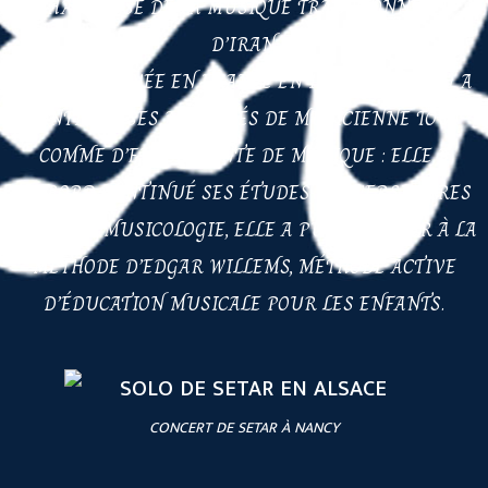
CHANTEUSE DE LA MUSIQUE TRADITIONNELLE
D’IRAN.
DÈS SON ARIVÉE EN FRANCE EN 1996, BEHKAMEH A
CONTINUÉ SES ACTIVITÉS DE MUSICIENNE TOUT
COMME D’ENSEIGNANTE DE MUSIQUE : ELLE A
D’ABORD CONTINUÉ SES ÉTUDES UNIVERSITAIRES
EN ETHNOMUSICOLOGIE, ELLE A PU SE FORMER À LA
MÉTHODE D’EDGAR WILLEMS, MÉTHODE ACTIVE
D’ÉDUCATION MUSICALE POUR LES ENFANTS.
CONCERT DE SETAR À NANCY