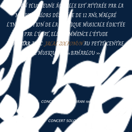
DÈS SON PLUS JEUNE ÂGE, ELLE EST ATTIRÉE PAR LA
MUSIQUE, ALORS DÈS L’ÂGE DE 12 ANS, MALGRÉ
L’INTERDICTION DE LA PRATIQUE MUSICALE ÉDICTÉE
PAR L’ÉTAT, ELLE COMMENCE L’ÉTUDE
DU
SETAR
AVEC
JALAL ZOLFONUN
AU PETIT CENTRE
DE MUSIQUE DE «BAHARLOU ».
CONCERT SOLO EN IRAN 1991
CONCERT SOLO 2009